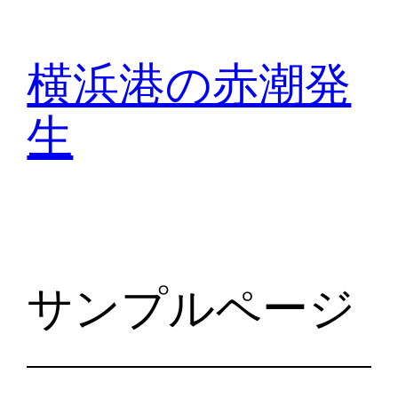
内
容
横浜港の赤潮発
を
ス
生
キ
ッ
プ
サンプルページ